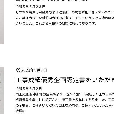
令和５年８月２３日
しずおか焼津信用金庫様より建築部 松村彰が担当させていただ
た。発注者様・設計監理者様のご指導、そしていかるみ支店の開
ざいました。これからも技術の研鑽に努めて参ります。
2023年8月3日
工事成績優秀企画認定書をいただ
令和５年８月２日
国土交通省 中部地方整備局より、過去２箇年に完成した土木工事
成績優秀企業』】に認定され、認定書を授与して参りました。工
の全職員、ご指導いただいた国土交通省様、ご協力いただいた協
皆様の