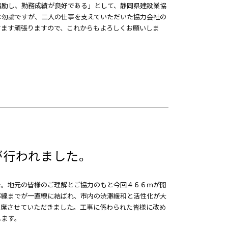
精励し、勤務成績が良好である」として、静岡県建設業協
は勿論ですが、二人の仕事を支えていただいた協力会社の
すます頑張りますので、これからもよろしくお願いしま
が行われました。
た。地元の皆様のご理解とご協力のもと今回４６６ｍが開
部線までが一直線に結ばれ、市内の渋滞緩和と活性化が大
出席させていただきました。工事に係わられた皆様に改め
します。