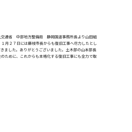
土交通省 中部地方整備局 静岡国道事務所長より山田組
。１月２７日には藤枝市長からも復旧工事へ尽力したとし
だきました。ありがとうございました。土木部の山本部長
全のために、これからも本格化する復旧工事にも全力で取