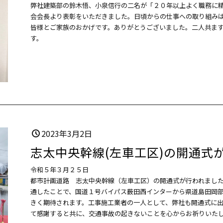
弊社建築部の鈴木悟、小泉信行の二名が「２０年以上よく職務に
会会長より表彰をいただきました。日頃からの仕事への取り組み
皆様とご家族のおかげです。ありがとうございました。二人共ま
す。
2023年3月2日
志太中央幹線(左車工区)
の開通式
令和５年３月２５日
都市計画道路 志太中央幹線（左車工区）の開通式が行われまし
通したことで、国道１号バイパス薮田西インターから県道島田岡
きく期待されます。工事施工業者の一人として、弊社も開通式に
て感謝すると共に、交通事故の起きないことを心からお祈りいた